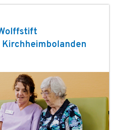
Wolffstift
irchheimbolanden