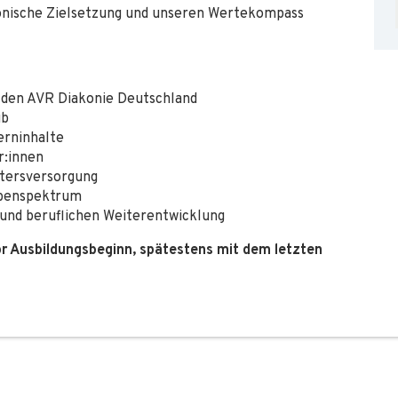
akonische Zielsetzung und unseren Wertekompass
h den AVR Diakonie Deutschland
ub
Lerninhalte
r:innen
ltersversorgung
gabenspektrum
n und beruflichen Weiterentwicklung
or Ausbildungsbeginn, spätestens mit dem letzten